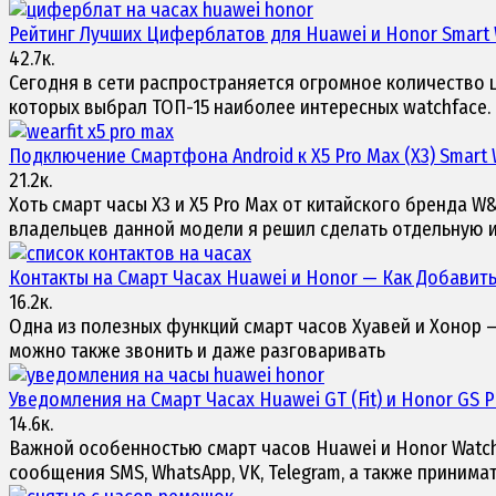
Рейтинг Лучших Циферблатов для
Huawei и Honor Smart
42.7к.
Сегодня в сети распространяется огромное количество ц
которых выбрал ТОП-15 наиболее интересных watchface.
Подключение Смартфона Android к
X5 Pro Max (X3) Smart
21.2к.
Хоть смарт часы X3 и X5 Pro Max от китайского бренда 
владельцев данной модели я решил сделать отдельную 
Контакты на
Смарт Часах Huawei и Honor
— Как Добавить 
16.2к.
Одна из полезных функций смарт часов Хуавей и Хонор —
можно также звонить и даже разговаривать
Уведомления на
Смарт Часах Huawei GT (Fit) и Honor GS P
14.6к.
Важной особенностью смарт часов Huawei и Honor Watch 
сообщения SMS, WhatsApp, VK, Telegram, а также принима