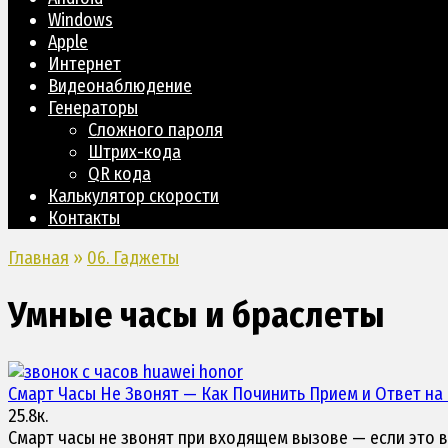
Windows
Apple
Интернет
Видеонаблюдение
Генераторы
Сложного пароля
Штрих-кода
QR кода
Калькулятор скорости
Контакты
Главная
»
06. Гаджеты
Умные часы и браслеты
Смарт Часы Не Звонят — Как Починить Прием и Ответ н
25.8к.
Смарт часы не звонят при входящем вызове — если это в