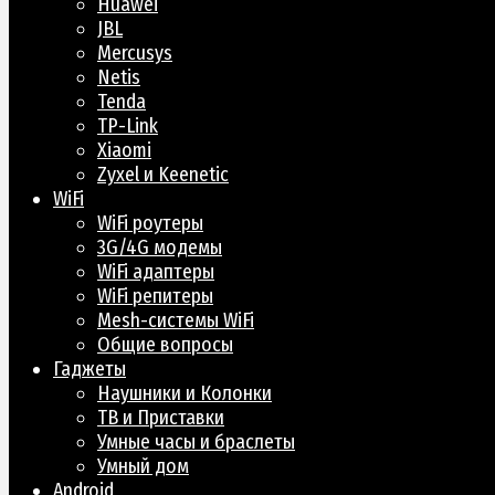
Huawei
JBL
Mercusys
Netis
Tenda
TP-Link
Xiaomi
Zyxel и Keenetic
WiFi
WiFi роутеры
3G/4G модемы
WiFi адаптеры
WiFi репитеры
Mesh-системы WiFi
Общие вопросы
Гаджеты
Наушники и Колонки
ТВ и Приставки
Умные часы и браслеты
Умный дом
Android