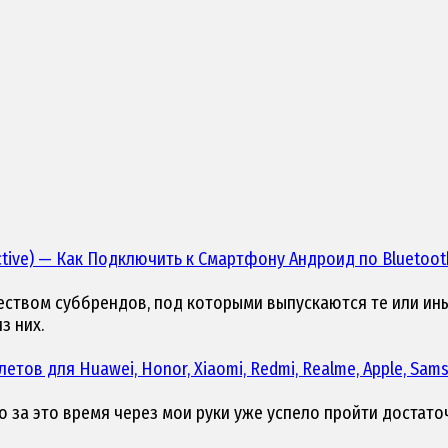
tive)
— Как Подключить к Смартфону Андроид по Bluetooth
еством суббрендов, под которыми выпускаются те или ины
з них.
етов для Huawei, Honor, Xiaomi, Redmi, Realme, Apple, Sam
 за это время через мои руки уже успело пройти достаточ