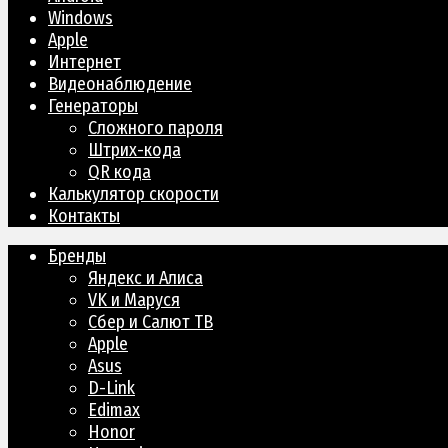
Windows
Apple
Интернет
Видеонаблюдение
Генераторы
Сложного пароля
Штрих-кода
QR кода
Калькулятор скорости
Контакты
Бренды
Яндекс и Алиса
VK и Маруся
Сбер и Салют ТВ
Apple
Asus
D-Link
Edimax
Honor