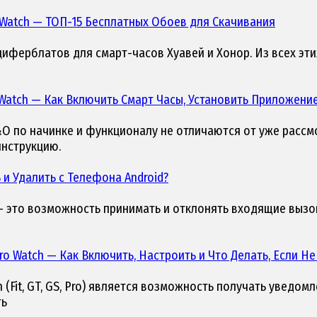
 Watch
— ТОП-15 Бесплатных Обоев для Скачивания
иферблатов для смарт-часов Хуавей и Хонор. Из всех эти
 Watch
— Как Включить Смарт Часы, Установить Приложение 
W&O по начинке и функционалу не отличаются от уже рассм
инструкцию.
и Удалить с Телефона Android?
 это возможность принимать и отклонять входящие вызовы
ro Watch
— Как Включить, Настроить и Что Делать, Если 
(Fit, GT, GS, Pro) является возможность получать уведо
ть