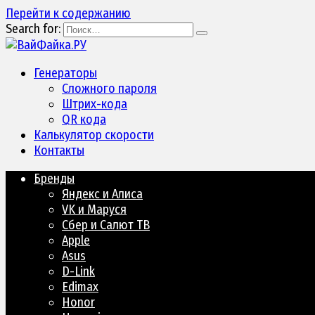
Перейти к содержанию
Search for:
Генераторы
Сложного пароля
Штрих-кода
QR кода
Калькулятор скорости
Контакты
Бренды
Яндекс и Алиса
VK и Маруся
Сбер и Салют ТВ
Apple
Asus
D-Link
Edimax
Honor