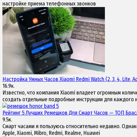
настройке приема телефонных звонков
Настройка Умных Часов
Xiaomi Redmi Watch (2, 3, 4, Lite, Ac
16.9к.
Известно, что компания Xiaomi владеет огромным колич
создать отдельные подробные инструкции для каждого и
Рейтинг 5 Лучших
Ремешков Для Смарт Часов
— ТОП Брасл
9.5к.
Смарт часами я пользуюсь относительно недавно. Однако
Apple, Xiaomi, Mibro, Redmi, Realme, Huawei