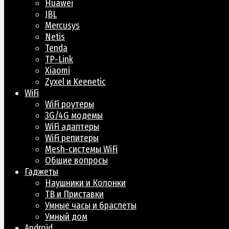
Huawei
JBL
Mercusys
Netis
Tenda
TP-Link
Xiaomi
Zyxel и Keenetic
WiFi
WiFi роутеры
3G/4G модемы
WiFi адаптеры
WiFi репитеры
Mesh-системы WiFi
Общие вопросы
Гаджеты
Наушники и Колонки
ТВ и Приставки
Умные часы и браслеты
Умный дом
Android