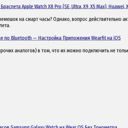
а
Браслета Apple Watch X8 Pro (SE, Ultra, X9, X5 Max), Huawei,
ремешок на смарт часы? Однако, вопрос действительно ак
лета.
ne по Bluetooth — Настройка Приложения Wearfit на iOS
 и прочих аналогов) в том, что их можно подключить не тол
асов Samsung Galaxy Watch
на Wear OS Без Тонометра