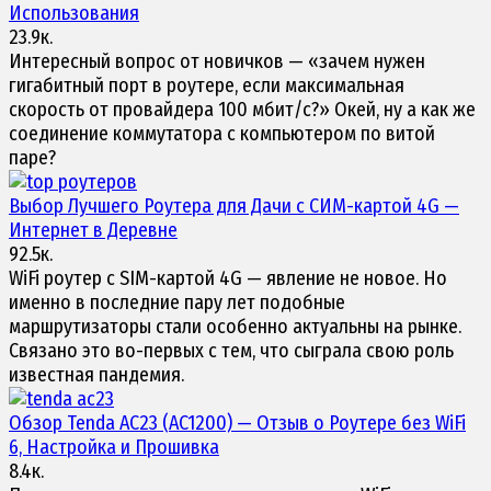
Использования
23.9к.
Интересный вопрос от новичков — «зачем нужен
гигабитный порт в роутере, если максимальная
скорость от провайдера 100 мбит/с?» Окей, ну а как же
соединение коммутатора с компьютером по витой
паре?
Выбор Лучшего
Роутера для Дачи с СИМ-картой 4G
—
Интернет в Деревне
92.5к.
WiFi роутер с SIM-картой 4G — явление не новое. Но
именно в последние пару лет подобные
маршрутизаторы стали особенно актуальны на рынке.
Связано это во-первых с тем, что сыграла свою роль
известная пандемия.
Обзор
Tenda AC23
(AC1200) — Отзыв о Роутере без WiFi
6, Настройка и Прошивка
8.4к.