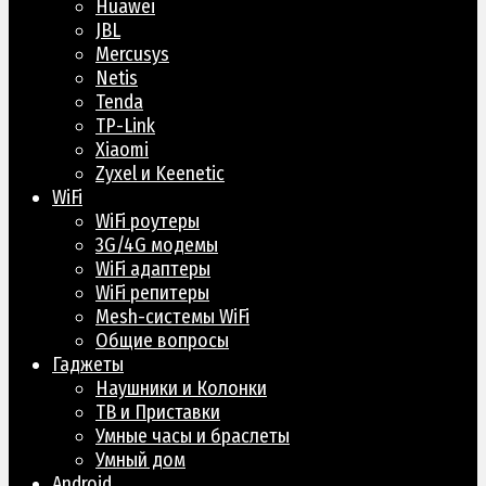
Huawei
JBL
Mercusys
Netis
Tenda
TP-Link
Xiaomi
Zyxel и Keenetic
WiFi
WiFi роутеры
3G/4G модемы
WiFi адаптеры
WiFi репитеры
Mesh-системы WiFi
Общие вопросы
Гаджеты
Наушники и Колонки
ТВ и Приставки
Умные часы и браслеты
Умный дом
Android