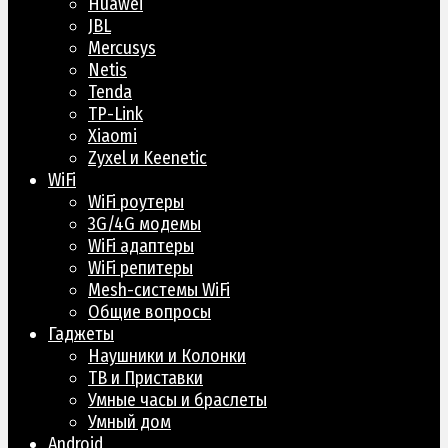
Huawei
JBL
Mercusys
Netis
Tenda
TP-Link
Xiaomi
Zyxel и Keenetic
WiFi
WiFi роутеры
3G/4G модемы
WiFi адаптеры
WiFi репитеры
Mesh-системы WiFi
Общие вопросы
Гаджеты
Наушники и Колонки
ТВ и Приставки
Умные часы и браслеты
Умный дом
Android