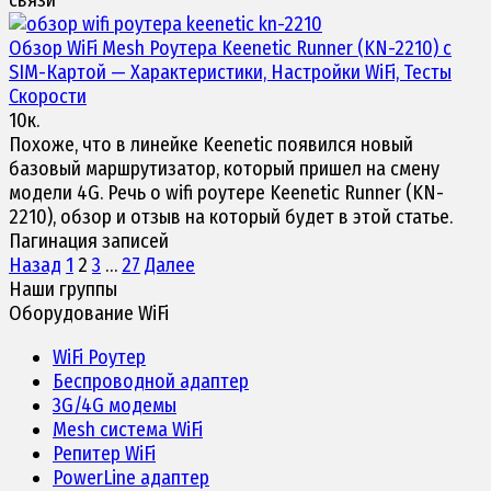
связи
Обзор WiFi Mesh
Роутера Keenetic Runner
(KN-2210) с
SIM-Картой — Характеристики, Настройки WiFi, Тесты
Скорости
10к.
Похоже, что в линейке Keenetic появился новый
базовый маршрутизатор, который пришел на смену
модели 4G. Речь о wifi роутере Keenetic Runner (KN-
2210), обзор и отзыв на который будет в этой статье.
Пагинация записей
Назад
1
2
3
…
27
Далее
Наши группы
Оборудование WiFi
WiFi Роутер
Беспроводной адаптер
3G/4G модемы
Mesh система WiFi
Репитер WiFi
PowerLine адаптер