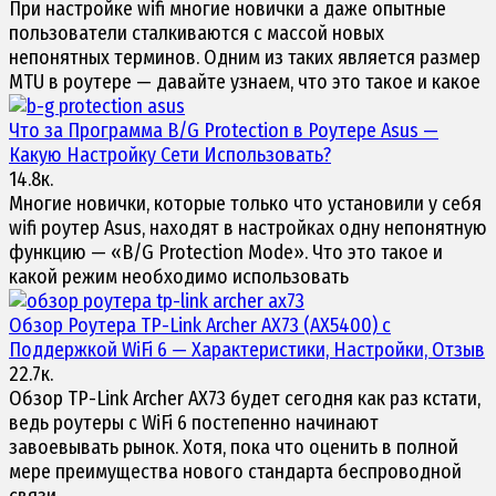
При настройке wifi многие новички а даже опытные
пользователи сталкиваются с массой новых
непонятных терминов. Одним из таких является размер
MTU в роутере — давайте узнаем, что это такое и какое
Что за Программа B/G Protection в
Роутере Asus
—
Какую Настройку Сети Использовать?
14.8к.
Многие новички, которые только что установили у себя
wifi роутер Asus, находят в настройках одну непонятную
функцию — «B/G Protection Mode». Что это такое и
какой режим необходимо использовать
Обзор
Роутера TP-Link Archer AX73
(AX5400) c
Поддержкой WiFi 6 — Характеристики, Настройки, Отзыв
22.7к.
Обзор TP-Link Archer AX73 будет сегодня как раз кстати,
ведь роутеры с WiFi 6 постепенно начинают
завоевывать рынок. Хотя, пока что оценить в полной
мере преимущества нового стандарта беспроводной