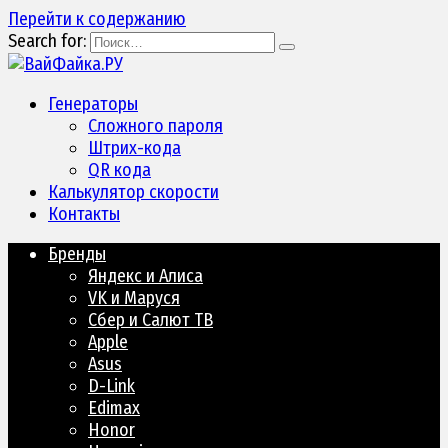
Перейти к содержанию
Search for:
Генераторы
Сложного пароля
Штрих-кода
QR кода
Калькулятор скорости
Контакты
Бренды
Яндекс и Алиса
VK и Маруся
Сбер и Салют ТВ
Apple
Asus
D-Link
Edimax
Honor