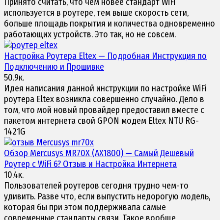
Принято считать, что чем новее стандарт WiFi
используется в роутере, тем выше скорость сети,
больше площадь покрытия и количества одновременно
работающих устройств. Это так, но не совсем.
Настройка
Роутера Eltex
— Подробная Инструкция по
Подключению и Прошивке
50.9к.
Идея написания данной инструкции по настройке WiFi
роутера Eltex возникла совершенно случайно. Дело в
том, что мой новый провайдер предоставил вместе с
пакетом интернета свой GPON модем Eltex NTU RG-
1421G
Обзор
Mercusys MR70X
(AX1800) — Самый Дешевый
Роутер с WiFi 6? Отзыв и Настройка Интернета
10.4к.
Пользователей роутеров сегодня трудно чем-то
удивить. Разве что, если выпустить недорогую модель,
которая бы при этом поддерживала самые
современные стандарты связи. Такое вообще