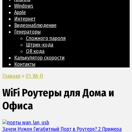
Windows
Apple
Интернет
Видеонаблюдение
Генераторы
Сложного пароля
Штрих-кода
QR кода
Калькулятор скорости
Контакты
Главная
»
01. Wi-Fi
WiFi Роутеры для Дома и
Офиса
Зачем Нужен Гигабитный Порт в
Роутере
? 2 Примера