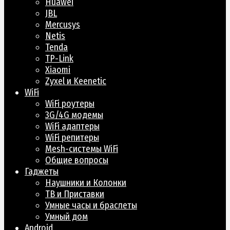
Huawei
JBL
Mercusys
Netis
Tenda
TP-Link
Xiaomi
Zyxel и Keenetic
WiFi
WiFi роутеры
3G/4G модемы
WiFi адаптеры
WiFi репитеры
Mesh-системы WiFi
Общие вопросы
Гаджеты
Наушники и Колонки
ТВ и Приставки
Умные часы и браслеты
Умный дом
Android