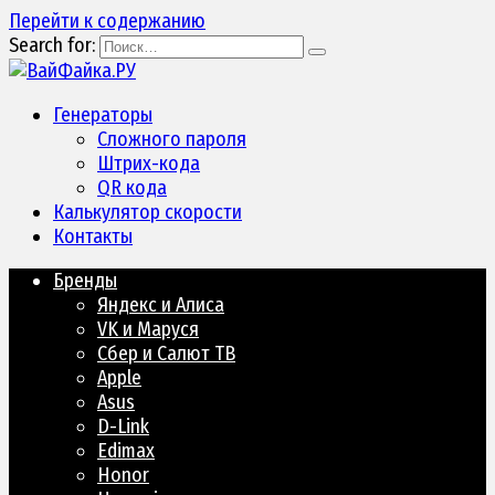
Перейти к содержанию
Search for:
Генераторы
Сложного пароля
Штрих-кода
QR кода
Калькулятор скорости
Контакты
Бренды
Яндекс и Алиса
VK и Маруся
Сбер и Салют ТВ
Apple
Asus
D-Link
Edimax
Honor