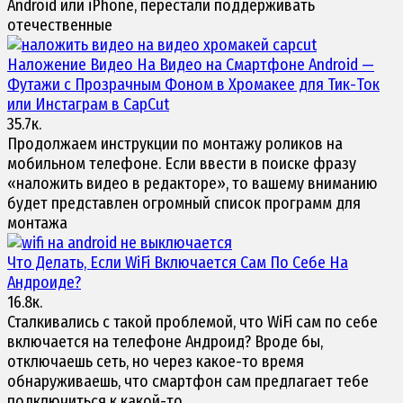
Android или iPhone, перестали поддерживать
отечественные
Наложение Видео На Видео на Смартфоне Android —
Футажи с Прозрачным Фоном в Хромакее для Тик-Ток
или Инстаграм в
CapCut
35.7к.
Продолжаем инструкции по монтажу роликов на
мобильном телефоне. Если ввести в поиске фразу
«наложить видео в редакторе», то вашему вниманию
будет представлен огромный список программ для
монтажа
Что Делать, Если WiFi Включается Сам По Себе На
Андроиде
?
16.8к.
Сталкивались с такой проблемой, что WiFi сам по себе
включается на телефоне Андроид? Вроде бы,
отключаешь сеть, но через какое-то время
обнаруживаешь, что смартфон сам предлагает тебе
подключиться к какой-то