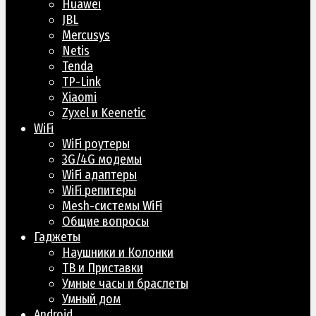
Huawei
JBL
Mercusys
Netis
Tenda
TP-Link
Xiaomi
Zyxel и Keenetic
WiFi
WiFi роутеры
3G/4G модемы
WiFi адаптеры
WiFi репитеры
Mesh-системы WiFi
Общие вопросы
Гаджеты
Наушники и Колонки
ТВ и Приставки
Умные часы и браслеты
Умный дом
Android